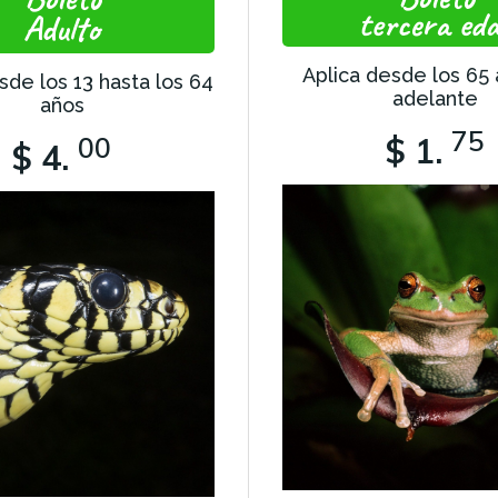
tercera ed
Adulto
Aplica desde los 65
sde los 13 hasta los 64
adelante
años
75
00
$ 1.
$ 4.