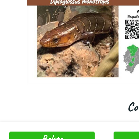
Co
Boleto